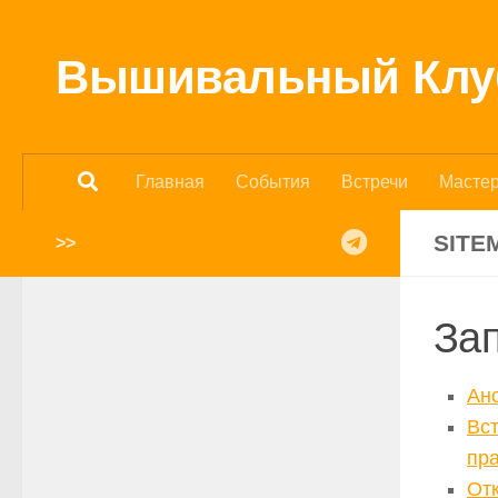
Перейти к содержимому
Вышивальный Кл
Главная
События
Встречи
Масте
SITE
>>
За
Ано
Вст
пр
Отк