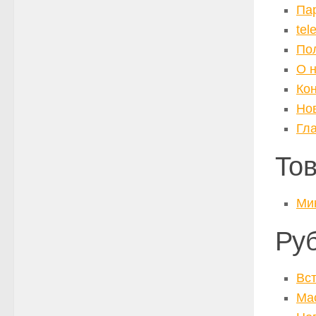
Па
tel
По
О 
Ко
Но
Гл
То
Ми
Ру
Вс
Ма