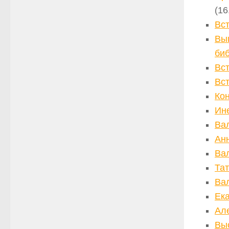
(16
Вс
Вы
биб
Вс
Вс
Кон
Ин
Ва
Ан
Ва
Та
Ва
Ек
Ал
Вы