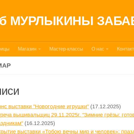
уб МУРЛЫКИНЫ ЗАБ
рицы
Магазин
Мастер-классы
О нас
Контак
MAP
писи
нс выставки "Новогодние игрушки"
(17.12.2025)
реча вышивальщиц 29.11.2025г. "Зимние грёзы: гото
аздникам"
(16.12.2025)
рытие выставки «Тобою вечны мир и человек»: праз