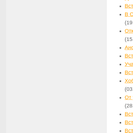
Вс
В 
(19
От
(15
Ан
Вс
Уча
Вс
Хоб
(03
От 
(28
Вс
Вс
Вс