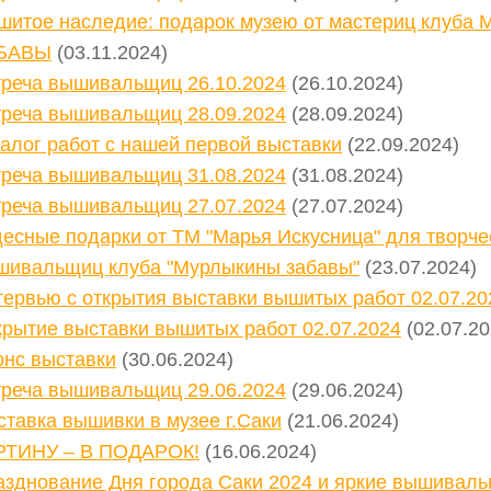
шитое наследие: подарок музею от мастериц клуб
БАВЫ
(03.11.2024)
треча вышивальщиц 26.10.2024
(26.10.2024)
треча вышивальщиц 28.09.2024
(28.09.2024)
алог работ с нашей первой выставки
(22.09.2024)
треча вышивальщиц 31.08.2024
(31.08.2024)
треча вышивальщиц 27.07.2024
(27.07.2024)
есные подарки от ТМ "Марья Искусница" для творче
шивальщиц клуба "Мурлыкины забавы"
(23.07.2024)
ервью с открытия выставки вышитых работ 02.07.20
крытие выставки вышитых работ 02.07.2024
(02.07.20
онс выставки
(30.06.2024)
треча вышивальщиц 29.06.2024
(29.06.2024)
тавка вышивки в музее г.Саки
(21.06.2024)
РТИНУ – В ПОДАРОК!
(16.06.2024)
азднование Дня города Саки 2024 и яркие вышивал