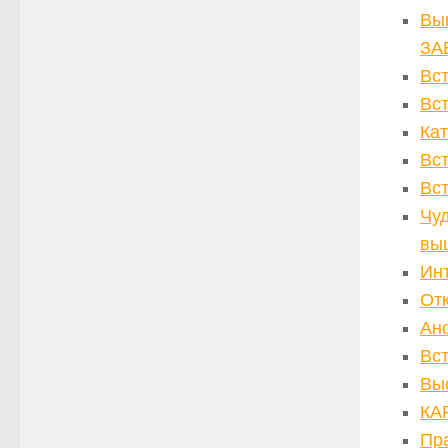
Вы
ЗА
Вс
Вс
Кат
Вс
Вс
Чуд
вы
Инт
От
Ан
Вс
Выс
КА
Пр