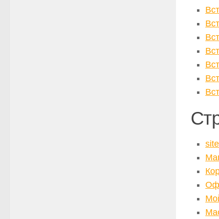
Вс
Вс
Вс
Вс
Вс
Вс
Вс
Ст
sit
Ма
Ко
Оф
Мо
Ма