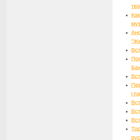
тво
Как
му
Ано
"Же
Вс
По
Ба
Вс
Пе
гл
Вс
Вс
Вс
То
рус