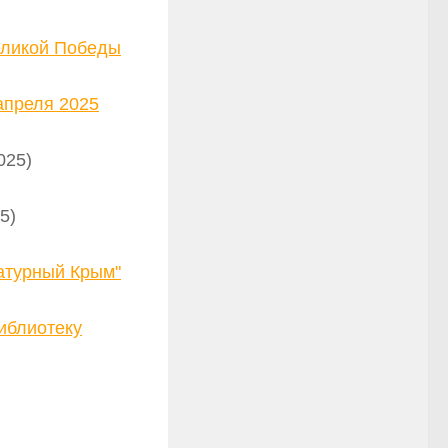
еликой Победы
апреля 2025
025)
5)
ратурный Крым"
иблиотеку