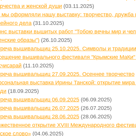
рчества и женской души
(03.11.2025)
 мы оформляли нашу выставку: творчество, дружба 
зейного дела
(31.10.2025)
нс выставки вышитых работ "Тобою вечны мир и чело
нские образы")
(26.10.2025)
треча вышивальщиц 25.10.2025. Символы и традиции
сещение вышивального фестиваля "Крымские МаКи" 
хчисарай
(11.10.2025)
треча вышивальщиц 27.09.2025. Осеннее творчество
рсональная выставка Ирины Танской: открытие мира
ади
(18.09.2025)
треча вышивальщиц 06.09.2025
(06.09.2025)
треча вышивальщиц 26.07.2025
(26.07.2025)
треча вышивальщиц 28.06.2025
(28.06.2025)
ржественное открытие XVIII Международного фестив
ское слово»
(04.06.2025)